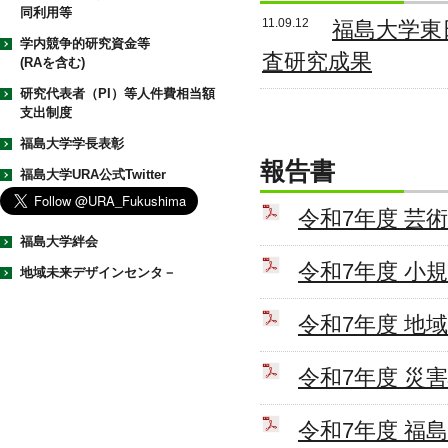
同利用等
11.09.12
福島大学東
学内競争的研究資金等
査研究成果
(RAを含む)
研究代表者（PI）等人件費相当額
支出制度
福島大学学長表彰
報告書
福島大学URA公式Twitter
令和7年度 芸
福島大学絆会
令和7年度 小
地域未来デザインセンタ－
令和7年度 地
令和7年度 災
令和7年度 福