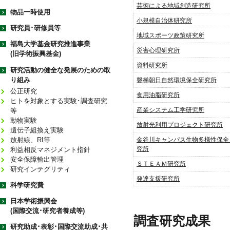
芸術による地域創造研究所
物品一時使用
小規模自治体研究所
研究員･研修員等
地域スポーツ政策研究所
福島大学基金研究推進事業
災害心理研究所
(旧学術振興基金)
資料研究所
研究活動の健全な発展のための取
り組み
磐梯朝日自然環境保全研究所
公正研究
食用油脂研究所
ヒトを対象とする実験･調査研究
産業システム工学研究所
等
動物実験
放射光利用プロジェクト研究所
遺伝子組換え実験
放射線、RI等
金谷川キャンパス生物多様性保全
究所
利益相反マネジメント指針
安全保障輸出管理
ＳＴＥＡＭ研究所
研究インテグリティ
発達支援研究所
科学研究費
日本学術振興会
(国際交流･研究者養成等)
調査研究成果
研究助成･表彰･国際交流助成･共