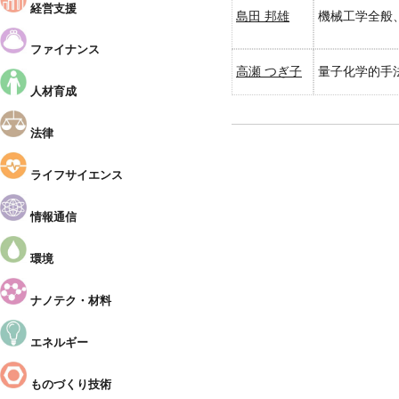
経営支援
島田 邦雄
機械工学全般
ファイナンス
高瀬 つぎ子
量子化学的手
人材育成
法律
ライフサイエンス
情報通信
環境
ナノテク・材料
エネルギー
ものづくり技術