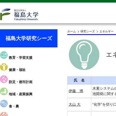
ホーム
研究シーズ
エネルギー
福島大学研究シーズ
エ
教育・学習支援
健康・福祉
氏 名
防災・都市計画
水素システム
伊藤 博
池開発に関す
地域・産業振興
大山 大
“化学”を切
食・農